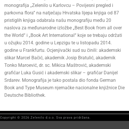
monografija „Zelenilo u Karlovcu – Povijesni pregled i
parkovna flora“ na natječaju Hrvatska lijepa knjiga od 87
pristiglih knjiga odabrala našu monografiju među 20
naslova za međunarodne izložbe „Best Book from all over
the World“ i „Book Art International“ koje se trebaju održati
u ožujku 2014. godine u Lepzigu te u listopadu 2014.
godine u Frankfurtu. Ocjenjivački sud su činili: akademski
slikar Marcel Bačić, akademik Josip Bratulić, akademik
Tonko Maroević, dr. sc. Mikica Maštrović, akademski
grafičar Luka Gusić i akademski slikar – grafičar Danijel
Srdarev. Monografija je tako postala dio fonda German
Book and Type Museum njemačke nacionalne knjižnice Die
Deutsche Bibliothek.
Copyright © 2026 Zelenilo d.o.o. Sva prava pridržana.