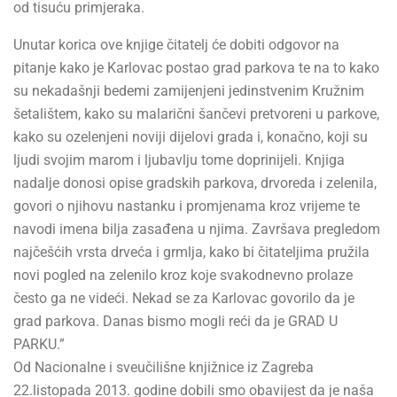
od tisuću primjeraka.
Unutar korica ove knjige čitatelj će dobiti odgovor na
pitanje kako je Karlovac postao grad parkova te na to kako
su nekadašnji bedemi zamijenjeni jedinstvenim Kružnim
šetalištem, kako su malarični šančevi pretvoreni u parkove,
kako su ozelenjeni noviji dijelovi grada i, konačno, koji su
ljudi svojim marom i ljubavlju tome doprinijeli. Knjiga
nadalje donosi opise gradskih parkova, drvoreda i zelenila,
govori o njihovu nastanku i promjenama kroz vrijeme te
navodi imena bilja zasađena u njima. Završava pregledom
najčešćih vrsta drveća i grmlja, kako bi čitateljima pružila
novi pogled na zelenilo kroz koje svakodnevno prolaze
često ga ne videći. Nekad se za Karlovac govorilo da je
grad parkova. Danas bismo mogli reći da je GRAD U
PARKU.”
Od Nacionalne i sveučilišne knjižnice iz Zagreba
22.listopada 2013. godine dobili smo obavijest da je naša