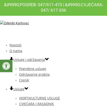
&#9990;POGREB: 047/611-473 | &#9990;CVJEĆARA:
047/ 617-336
Novosti
O nama
Open toolbar
Usluge i održavanja
Pogrebne usluge
Održavanje groblja
Cjenik
Usluge
HORTIKULTURNE USLUGE
CVJEĆARA I RASADNIK