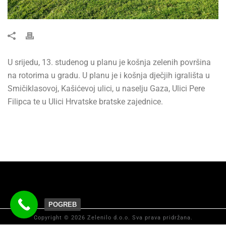
U srijedu, 13. studenog u planu je košnja zelenih površina
na rotorima u gradu. U planu je i košnja dječjih igrališta u
Smičiklasovoj, Kašićevoj ulici, u naselju Gaza, Ulici Pere
Filipca te u Ulici Hrvatske bratske zajednice.
POGREB
Copyright © 2026 Zelenilo d.o.o. Sva prava pridržana.