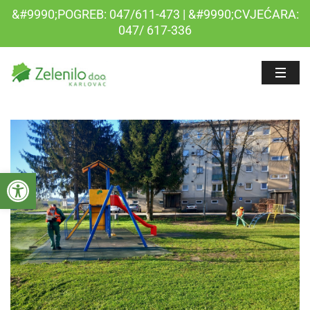
&#9990;POGREB: 047/611-473 | &#9990;CVJEĆARA:
047/ 617-336
Open toolbar