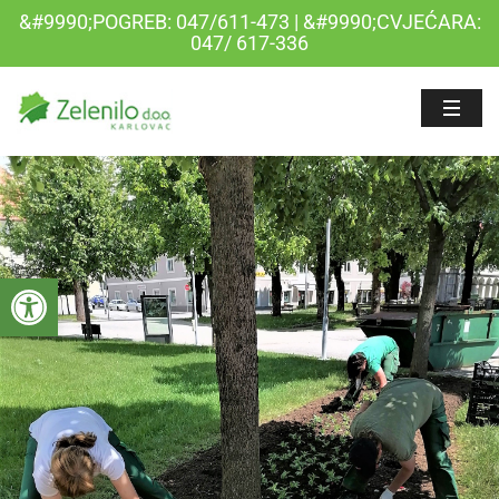
&#9990;POGREB: 047/611-473 | &#9990;CVJEĆARA:
047/ 617-336
Open toolbar