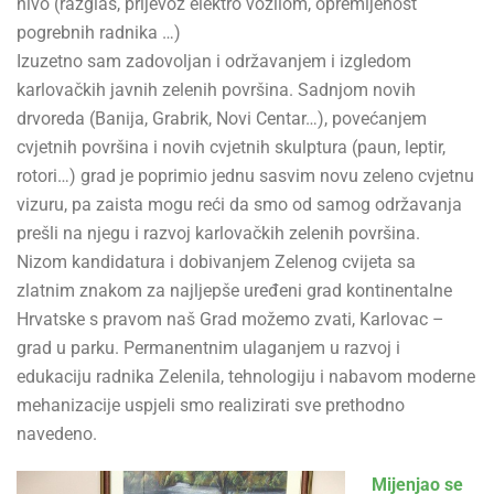
nivo (razglas, prijevoz elektro vozilom, opremljenost
pogrebnih radnika …)
Izuzetno sam zadovoljan i održavanjem i izgledom
karlovačkih javnih zelenih površina. Sadnjom novih
drvoreda (Banija, Grabrik, Novi Centar…), povećanjem
cvjetnih površina i novih cvjetnih skulptura (paun, leptir,
rotori…) grad je poprimio jednu sasvim novu zeleno cvjetnu
vizuru, pa zaista mogu reći da smo od samog održavanja
prešli na njegu i razvoj karlovačkih zelenih površina.
Nizom kandidatura i dobivanjem Zelenog cvijeta sa
zlatnim znakom za najljepše uređeni grad kontinentalne
Hrvatske s pravom naš Grad možemo zvati, Karlovac –
grad u parku. Permanentnim ulaganjem u razvoj i
edukaciju radnika Zelenila, tehnologiju i nabavom moderne
mehanizacije uspjeli smo realizirati sve prethodno
navedeno.
Mijenjao se