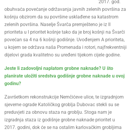
2017. god.
obuhvaća povećanje održavanja javnih zelenih površina za
košnju obzirom da su površine usklađene sa katastrom
zelenih površina. Naselje Švarča premješteno je iz II
prioriteta u I prioritet košnje tako da je broj košnji na Švarči
povećan sa 4 na 6 košnji godišnje. Uvođenjem A prioriteta,
u kojem se održava naša Promenada i rotori, najfrekventniji
dijelovi grada kvalitetno su uređeni tijekom cijele godine.
Jeste li zadovoljni naplatom grobne naknade? U što
planirate uložiti sredstva godišnje grobne naknade u ovoj
godinu?
Završetkom rekonstrukcije Nemčićeve ulice, te izgradnjom
sjeverne ograde Katoličkog groblja Dubovac stekli su se
preduvjeti za obnovu staza na groblju. Stoga nam je
izgradnja staza iz godišnje grobne naknade prioritet u
2017. godini, dok će se na ostalim karlovačkim grobljima