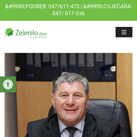
&#9990;POGREB: 047/611-473 | &#9990;CVJEĆARA:
047/ 617-336
Open toolbar