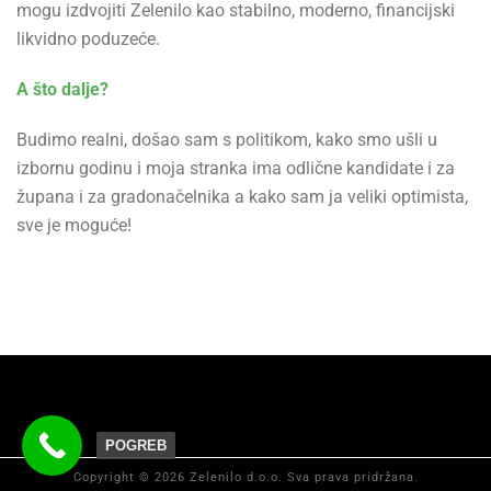
mogu izdvojiti Zelenilo kao stabilno, moderno, financijski
likvidno poduzeće.
A što dalje?
Budimo realni, došao sam s politikom, kako smo ušli u
izbornu godinu i moja stranka ima odlične kandidate i za
župana i za gradonačelnika a kako sam ja veliki optimista,
sve je moguće!
POGREB
Copyright © 2026 Zelenilo d.o.o. Sva prava pridržana.