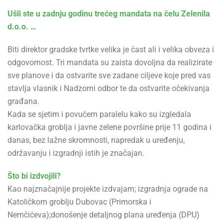
Ušli ste u zadnju godinu trećeg mandata na čelu Zelenila
d.o.o. …
Biti direktor gradske tvrtke velika je čast ali i velika obveza i
odgovornost. Tri mandata su zaista dovoljna da realizirate
sve planove i da ostvarite sve zadane ciljeve koje pred vas
stavlja vlasnik i Nadzorni odbor te da ostvarite očekivanja
građana.
Kada se sjetim i povučem paralelu kako su izgledala
karlovačka groblja i javne zelene površine prije 11 godina i
danas, bez lažne skromnosti, napredak u uređenju,
održavanju i izgradnji istih je značajan.
Što bi izdvojili?
Kao najznačajnije projekte izdvajam; izgradnja ograde na
Katoličkom groblju Dubovac (Primorska i
Nemčićeva);donošenje detaljnog plana uređenja (DPU)