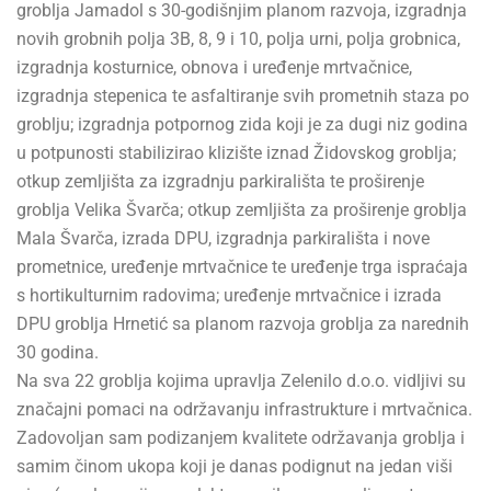
groblja Jamadol s 30-godišnjim planom razvoja, izgradnja
novih grobnih polja 3B, 8, 9 i 10, polja urni, polja grobnica,
izgradnja kosturnice, obnova i uređenje mrtvačnice,
izgradnja stepenica te asfaltiranje svih prometnih staza po
groblju; izgradnja potpornog zida koji je za dugi niz godina
u potpunosti stabilizirao klizište iznad Židovskog groblja;
otkup zemljišta za izgradnju parkirališta te proširenje
groblja Velika Švarča; otkup zemljišta za proširenje groblja
Mala Švarča, izrada DPU, izgradnja parkirališta i nove
prometnice, uređenje mrtvačnice te uređenje trga ispraćaja
s hortikulturnim radovima; uređenje mrtvačnice i izrada
DPU groblja Hrnetić sa planom razvoja groblja za narednih
30 godina.
Na sva 22 groblja kojima upravlja Zelenilo d.o.o. vidljivi su
značajni pomaci na održavanju infrastrukture i mrtvačnica.
Zadovoljan sam podizanjem kvalitete održavanja groblja i
samim činom ukopa koji je danas podignut na jedan viši