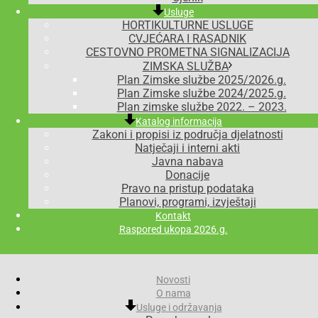
Usluge
HORTIKULTURNE USLUGE
CVJEĆARA I RASADNIK
CESTOVNO PROMETNA SIGNALIZACIJA
ZIMSKA SLUŽBA
Plan Zimske službe 2025/2026.g.
Plan Zimske službe 2024/2025.g.
Plan zimske službe 2022. – 2023.
Katalog informacija
Zakoni i propisi iz područja djelatnosti
Natječaji i interni akti
Javna nabava
Donacije
Pravo na pristup podataka
Planovi, programi, izvještaji
Kontakt
Raspored ukopa 2026.g.
Novosti
O nama
Usluge i održavanja