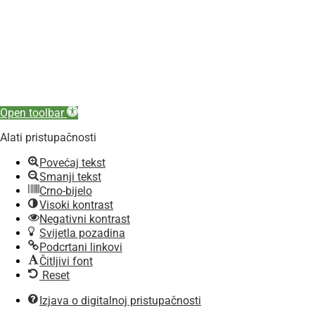
Open toolbar
Alati pristupačnosti
Povećaj tekst
Smanji tekst
Crno-bijelo
Visoki kontrast
Negativni kontrast
Svijetla pozadina
Podcrtani linkovi
Čitljivi font
Reset
Izjava o digitalnoj pristupačnosti