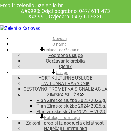
Email : zelenilo@zelenilo.hr
&#9990; Odjel pogrebno: 047/ 611-473
&#9990; Cvjećara: 047/ 617-336
Novosti
O nama
Usluge i održavanja
Pogrebne usluge
Održavanje groblja
Cjenik
Usluge
HORTIKULTURNE USLUGE
CVJEĆARA I RASADNIK
CESTOVNO PROMETNA SIGNALIZACIJA
ZIMSKA SLUŽBA
Plan Zimske službe 2025/2026.g.
Plan Zimske službe 2024/2025.g.
Plan zimske službe 2022. – 2023.
Katalog informacija
Zakoni i propisi iz područja djelatnosti
Natječaji i interni akti