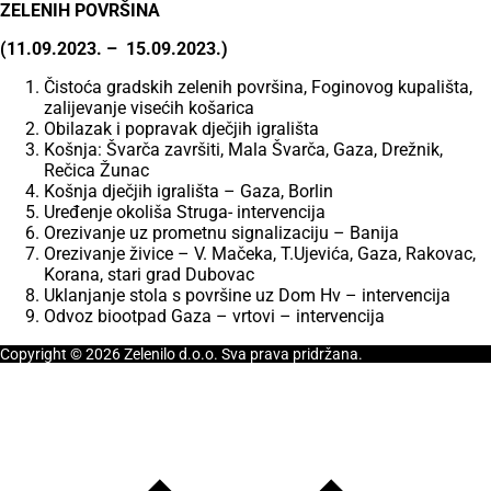
ZELENIH POVRŠINA
(11.09.2023. – 15.09.2023.)
Čistoća gradskih zelenih površina, Foginovog kupališta,
zalijevanje visećih košarica
Obilazak i popravak dječjih igrališta
Košnja: Švarča završiti, Mala Švarča, Gaza, Drežnik,
Rečica Žunac
Košnja dječjih igrališta – Gaza, Borlin
Uređenje okoliša Struga- intervencija
Orezivanje uz prometnu signalizaciju – Banija
Orezivanje živice – V. Mačeka, T.Ujevića, Gaza, Rakovac,
Korana, stari grad Dubovac
Uklanjanje stola s površine uz Dom Hv – intervencija
Odvoz biootpad Gaza – vrtovi – intervencija
Copyright © 2026 Zelenilo d.o.o. Sva prava pridržana.