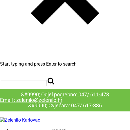
Start typing and press Enter to search
&#9990; Odjel pogrebno: 047/ 611-473
Email : zelenilo@zelenilo.hr
&#9990; Cvjećara: 047/ 617-336