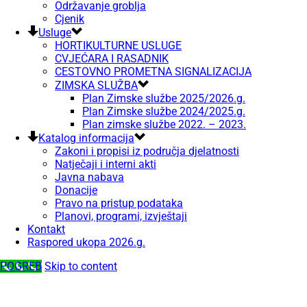
Održavanje groblja
Cjenik
Usluge
HORTIKULTURNE USLUGE
CVJEĆARA I RASADNIK
CESTOVNO PROMETNA SIGNALIZACIJA
ZIMSKA SLUŽBA
Plan Zimske službe 2025/2026.g.
Plan Zimske službe 2024/2025.g.
Plan zimske službe 2022. – 2023.
Katalog informacija
Zakoni i propisi iz područja djelatnosti
Natječaji i interni akti
Javna nabava
Donacije
Pravo na pristup podataka
Planovi, programi, izvještaji
Kontakt
Raspored ukopa 2026.g.
POGREB
Skip to content