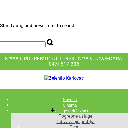
Start typing and press Enter to search
&#9990;POGREB: 047/611-473 | &#9990;CVJEĆARA:
047/ 617-336
Novosti
O nama
Usluge i održavanja
Pogrebne usluge
Održavanje groblja
Cjenik