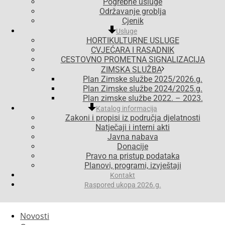
Pogrebne usluge
Održavanje groblja
Cjenik
Usluge
HORTIKULTURNE USLUGE
CVJEĆARA I RASADNIK
CESTOVNO PROMETNA SIGNALIZACIJA
ZIMSKA SLUŽBA
Plan Zimske službe 2025/2026.g.
Plan Zimske službe 2024/2025.g.
Plan zimske službe 2022. – 2023.
Katalog informacija
Zakoni i propisi iz područja djelatnosti
Natječaji i interni akti
Javna nabava
Donacije
Pravo na pristup podataka
Planovi, programi, izvještaji
Kontakt
Raspored ukopa 2026.g.
Novosti