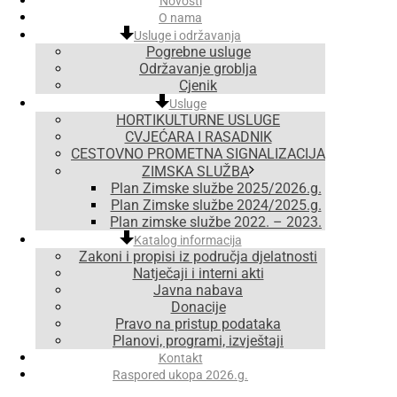
Novosti
O nama
Usluge i održavanja
Pogrebne usluge
Održavanje groblja
Cjenik
Usluge
HORTIKULTURNE USLUGE
CVJEĆARA I RASADNIK
CESTOVNO PROMETNA SIGNALIZACIJA
ZIMSKA SLUŽBA
Plan Zimske službe 2025/2026.g.
Plan Zimske službe 2024/2025.g.
Plan zimske službe 2022. – 2023.
Katalog informacija
Zakoni i propisi iz područja djelatnosti
Natječaji i interni akti
Javna nabava
Donacije
Pravo na pristup podataka
Planovi, programi, izvještaji
Kontakt
Raspored ukopa 2026.g.