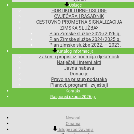
Usluge
HORTIKULTURNE USLUGE
CVJEĆARA I RASADNIK
CESTOVNO PROMETNA SIGNALIZACIJA
ZIMSKA SLUŽBA
Plan Zimske službe 2025/2026.g.
Plan Zimske službe 2024/2025.g.
Plan zimske službe 2022. – 2023.
Katalog informacija
Zakoni i propisi iz područja djelatnosti
Natječaji i interni akti
Javna nabava
Donacije
Pravo na pristup podataka
Planovi, programi, izvještaji
Kontakt
Raspored ukopa 2026.g.
Novosti
O nama
Usluge i održavanja