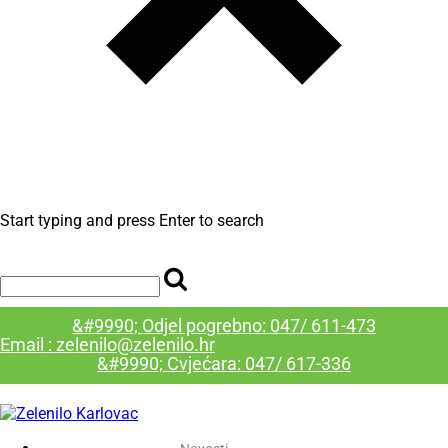
Start typing and press Enter to search
&#9990; Odjel pogrebno: 047/ 611-473
Email : zelenilo@zelenilo.hr
&#9990; Cvjećara: 047/ 617-336