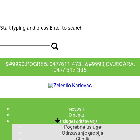
Start typing and press Enter to search
&#9990;POGREB: 047/611-473 | &#9990;CVJEĆARA:
047/ 617-336
Novosti
O nama
Usluge i održavanja
Pogrebne usluge
Održavanje groblja
Cjenik