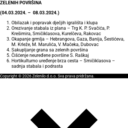
ZELENIH POVRŠINA
(04.03.2024. – 08.03.2024.)
Obilazak i popravak dječjih igrališta i klupa
Orezivanje stabala iz plana – Trg K. P. Svačića, P.
Krešimira, Smičiklasova, Kurelčeva, Rakovac
Okapanje grmlja – Hebrangova, Gaza, Banija, Šestićeva,
M. Krleže, M. Marulića, V. Mačeka, Dubovac
Sakupljanje grana sa zelenih površina
Čišćenje neuređene površine S. Raškaj
Hortikulturno uređenje brza cesta – Smičiklasova –
sadnja stabala i podrasta
Copyright © 2026 Zelenilo d.o.o. Sva prava pridržana.