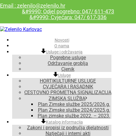
Email : zelenilo@zelenilo.hr
&#9990; Odjel pogrebno: 047/ 611-473
&#9990; Cvjećara: 047/ 617-336
Novosti
O nama
Usluge i održavanja
Pogrebne usluge
Održavanje groblja
Cjenik
Usluge
HORTIKULTURNE USLUGE
CVJEĆARA I RASADNIK
CESTOVNO PROMETNA SIGNALIZACIJA
ZIMSKA SLUŽBA
Plan Zimske službe 2025/2026.g.
Plan Zimske službe 2024/2025.g.
Plan zimske službe 2022. – 2023.
Katalog informacija
Zakoni i propisi iz područja djelatnosti
Natječaji i interni akti