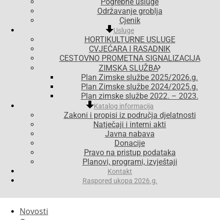
Pogrebne usluge
Održavanje groblja
Cjenik
Usluge
HORTIKULTURNE USLUGE
CVJEĆARA I RASADNIK
CESTOVNO PROMETNA SIGNALIZACIJA
ZIMSKA SLUŽBA
Plan Zimske službe 2025/2026.g.
Plan Zimske službe 2024/2025.g.
Plan zimske službe 2022. – 2023.
Katalog informacija
Zakoni i propisi iz područja djelatnosti
Natječaji i interni akti
Javna nabava
Donacije
Pravo na pristup podataka
Planovi, programi, izvještaji
Kontakt
Raspored ukopa 2026.g.
Novosti