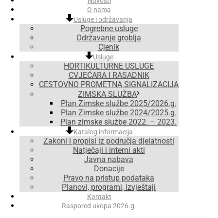
Novosti
O nama
Usluge i održavanja
Pogrebne usluge
Održavanje groblja
Cjenik
Usluge
HORTIKULTURNE USLUGE
CVJEĆARA I RASADNIK
CESTOVNO PROMETNA SIGNALIZACIJA
ZIMSKA SLUŽBA
Plan Zimske službe 2025/2026.g.
Plan Zimske službe 2024/2025.g.
Plan zimske službe 2022. – 2023.
Katalog informacija
Zakoni i propisi iz područja djelatnosti
Natječaji i interni akti
Javna nabava
Donacije
Pravo na pristup podataka
Planovi, programi, izvještaji
Kontakt
Raspored ukopa 2026.g.