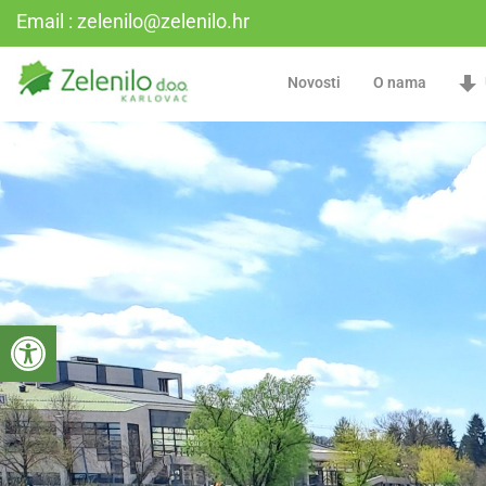
Email : zelenilo@zelenilo.hr
Novosti
O nama
Open toolbar