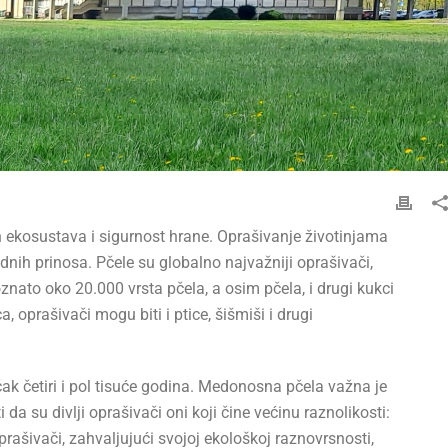
ih ekosustava i sigurnost hrane. Oprašivanje životinjama
dnih prinosa. Pčele su globalno najvažniji oprašivači,
oznato oko 20.000 vrsta pčela, a osim pčela, i drugi kukci
 oprašivači mogu biti i ptice, šišmiši i drugi
k četiri i pol tisuće godina. Medonosna pčela važna je
da su divlji oprašivači oni koji čine većinu raznolikosti:
prašivači, zahvaljujući svojoj ekološkoj raznovrsnosti,