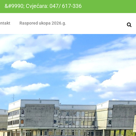
&#9990; Cvjećara: 047/ 617-336
ntakt
Raspored ukopa 2026.g.