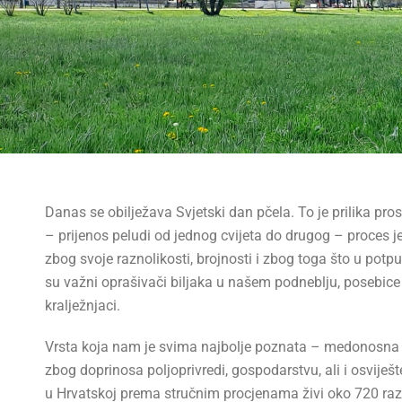
Danas se obilježava Svjetski dan pčela. To je prilika pr
– prijenos peludi od jednog cvijeta do drugog – proces je
zbog svoje raznolikosti, brojnosti i zbog toga što u potpu
su važni oprašivači biljaka u našem podneblju, posebice mu
kralježnjaci.
Vrsta koja nam je svima najbolje poznata – medonosna pč
zbog doprinosa poljoprivredi, gospodarstvu, ali i osviješt
u Hrvatskoj prema stručnim procjenama živi oko 720 različ