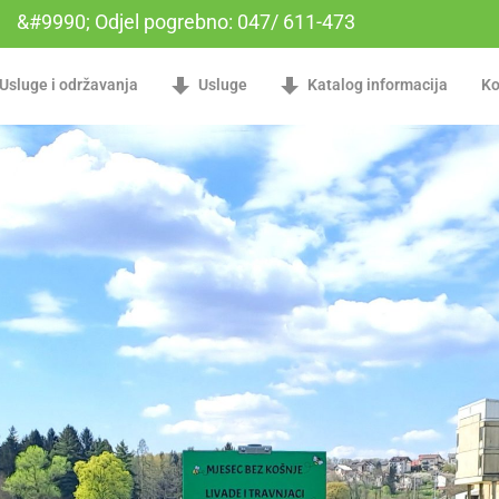
&#9990; Odjel pogrebno: 047/ 611-473
Usluge i održavanja
Usluge
Katalog informacija
Ko