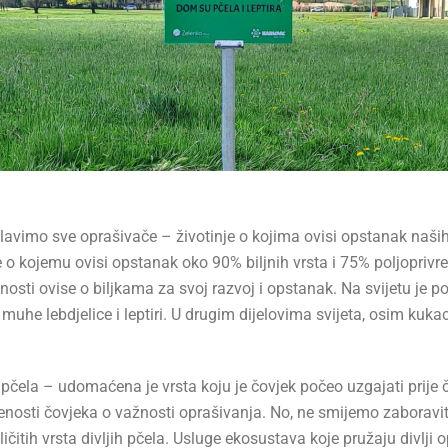
oslavimo sve oprašivače – životinje o kojima ovisi opstanak naš
 o kojemu ovisi opstanak oko 90% biljnih vrsta i 75% poljoprivre
nosti ovise o biljkama za svoj razvoj i opstanak. Na svijetu je p
he lebdjelice i leptiri. U drugim dijelovima svijeta, osim kukaca,
ela – udomaćena je vrsta koju je čovjek počeo uzgajati prije ča
enosti čovjeka o važnosti oprašivanja. No, ne smijemo zaboraviti 
itih vrsta divljih pčela. Usluge ekosustava koje pružaju divlji o