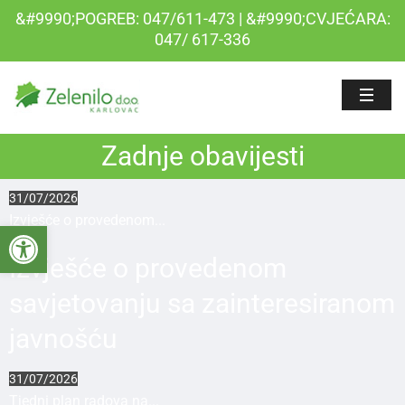
&#9990;POGREB: 047/611-473 | &#9990;CVJEĆARA:
047/ 617-336
Zadnje obavijesti
31/07/2026
Izvješće o provedenom...
Open toolbar
Izvješće o provedenom
savjetovanju sa zainteresiranom
javnošću
31/07/2026
Tjedni plan radova na...