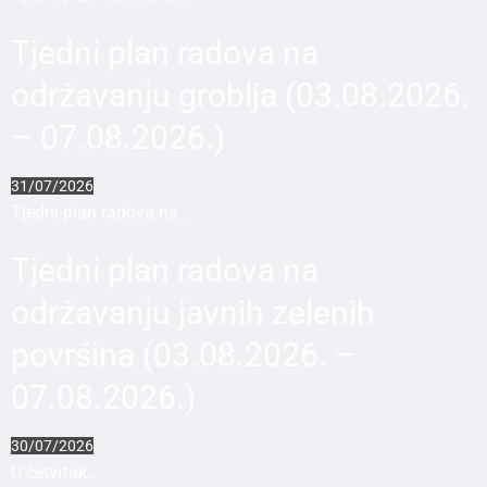
Tjedni plan radova na
održavanju groblja (03.08.2026.
– 07.08.2026.)
31/07/2026
Tjedni plan radova na...
Tjedni plan radova na
održavanju javnih zelenih
površina (03.08.2026. –
07.08.2026.)
30/07/2026
U četvrtak...