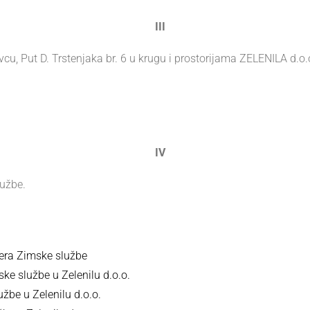
III
cu, Put D. Trstenjaka br. 6 u krugu i prostorijama ZELENILA d.o.
IV
užbe.
žera Zimske službe
ske službe u Zelenilu d.o.o.
žbe u Zelenilu d.o.o.