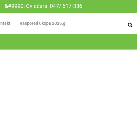
&#9990; Cvjećara: 047/ 617-336
ntakt
Raspored ukopa 2026.g.