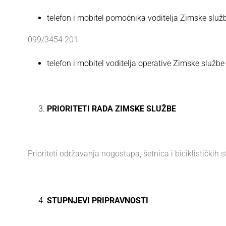
telefon i mobitel pomoćnika voditelja Zimske slu
099/3454 201
telefon i mobitel voditelja operative Zimske služ
PRIORITETI RADA ZIMSKE SLUŽBE
Prioriteti održavanja nogostupa, šetnica i biciklističkih
STUPNJEVI PRIPRAVNOSTI