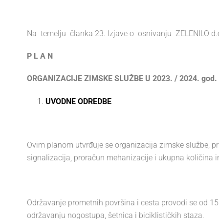
Na temelju članka 23. Izjave o osnivanju ZELENILO d.o.o
P L A N
ORGANIZACIJE ZIMSKE SLUŽBE U 2023. / 2024. god.
UVODNE ODREDBE
Ovim planom utvrđuje se organizacija zimske službe, prio
signalizacija, proračun mehanizacije i ukupna količina in
Održavanje prometnih površina i cesta provodi se od 15
održavanju nogostupa, šetnica i biciklističkih staza.