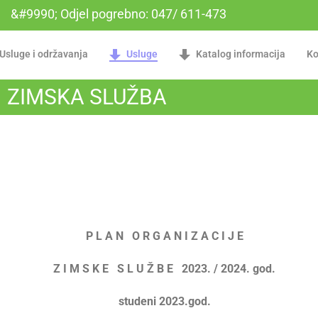
&#9990; Odjel pogrebno: 047/ 611-473
Usluge i održavanja
Usluge
Katalog informacija
Ko
ZIMSKA SLUŽBA
P L A N O R G A N I Z A C I J E
Z I M S K E S L U Ž B E 2023. / 2024. god.
studeni 2023.god.