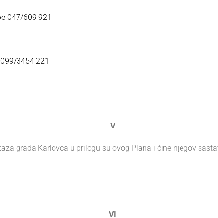
žbe 047/609 921
be 099/3454 221
V
 staza grada Karlovca u prilogu su ovog Plana i čine njegov sastav
VI