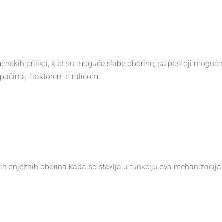
emenskih prilika, kad su moguće slabe oborine, pa postoji mogu
pačima, traktorom s ralicom.
nijih snježnih oborina kada se stavlja u funkciju sva mehanizaci