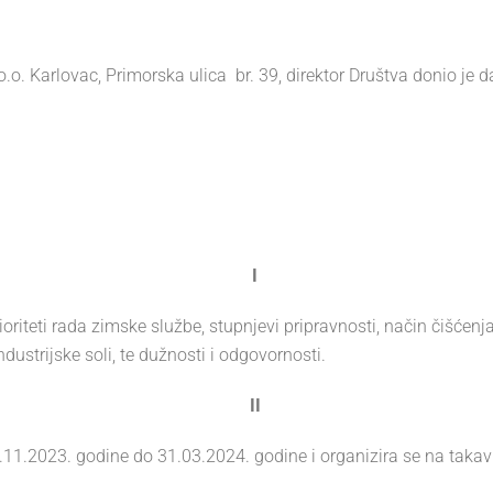
. Karlovac, Primorska ulica br. 39, direktor Društva donio je 
I
riteti rada zimske službe, stupnjevi pripravnosti, način čišćenj
dustrijske soli, te dužnosti i odgovornosti.
II
.11.2023. godine do 31.03.2024. godine i organizira se na takav