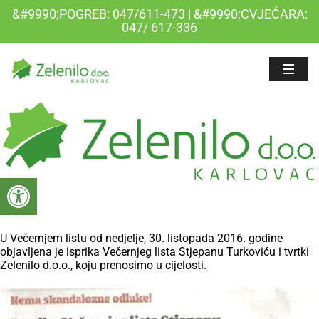
&#9990;POGREB: 047/611-473 | &#9990;CVJEĆARA:
047/ 617-336
Open toolbar
U Večernjem listu od nedjelje, 30. listopada 2016. godine
objavljena je isprika Večernjeg lista Stjepanu Turkoviću i tvrtki
Zelenilo d.o.o., koju prenosimo u cijelosti.