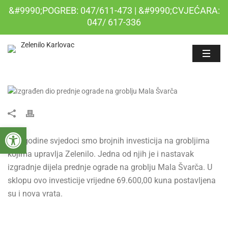
&#9990;POGREB: 047/611-473 | &#9990;CVJEĆARA:
047/ 617-336
Open toolbar
Ove godine svjedoci smo brojnih investicija na grobljima
kojima upravlja Zelenilo. Jedna od njih je i nastavak
izgradnje dijela prednje ograde na groblju Mala Švarča. U
sklopu ovo investicije vrijedne 69.600,00 kuna postavljena
su i nova vrata.