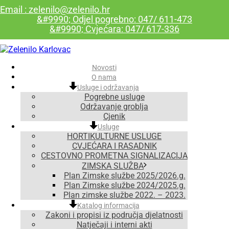
Email : zelenilo@zelenilo.hr
&#9990; Odjel pogrebno: 047/ 611-473
&#9990; Cvjećara: 047/ 617-336
Novosti
O nama
Usluge i održavanja
Pogrebne usluge
Održavanje groblja
Cjenik
Usluge
HORTIKULTURNE USLUGE
CVJEĆARA I RASADNIK
CESTOVNO PROMETNA SIGNALIZACIJA
ZIMSKA SLUŽBA
Plan Zimske službe 2025/2026.g.
Plan Zimske službe 2024/2025.g.
Plan zimske službe 2022. – 2023.
Katalog informacija
Zakoni i propisi iz područja djelatnosti
Natječaji i interni akti