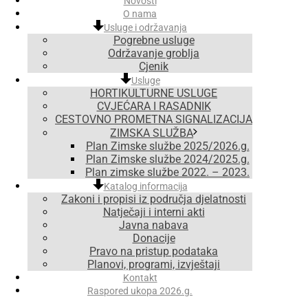
Novosti
O nama
Usluge i održavanja
Pogrebne usluge
Održavanje groblja
Cjenik
Usluge
HORTIKULTURNE USLUGE
CVJEĆARA I RASADNIK
CESTOVNO PROMETNA SIGNALIZACIJA
ZIMSKA SLUŽBA
Plan Zimske službe 2025/2026.g.
Plan Zimske službe 2024/2025.g.
Plan zimske službe 2022. – 2023.
Katalog informacija
Zakoni i propisi iz područja djelatnosti
Natječaji i interni akti
Javna nabava
Donacije
Pravo na pristup podataka
Planovi, programi, izvještaji
Kontakt
Raspored ukopa 2026.g.