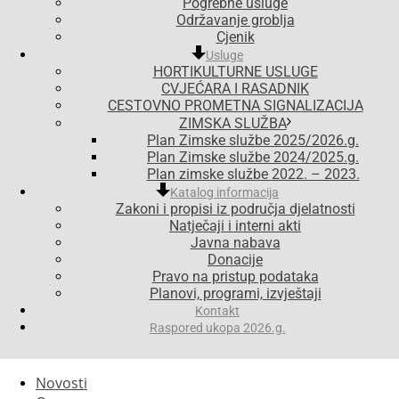
Pogrebne usluge
Održavanje groblja
Cjenik
Usluge
HORTIKULTURNE USLUGE
CVJEĆARA I RASADNIK
CESTOVNO PROMETNA SIGNALIZACIJA
ZIMSKA SLUŽBA
Plan Zimske službe 2025/2026.g.
Plan Zimske službe 2024/2025.g.
Plan zimske službe 2022. – 2023.
Katalog informacija
Zakoni i propisi iz područja djelatnosti
Natječaji i interni akti
Javna nabava
Donacije
Pravo na pristup podataka
Planovi, programi, izvještaji
Kontakt
Raspored ukopa 2026.g.
Novosti