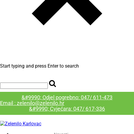
Start typing and press Enter to search
&#9990; Odjel pogrebno: 047/ 611-473
Email : zelenilo@zelenilo.hr
&#9990; Cvjećara: 047/ 617-336