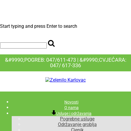
Start typing and press Enter to search
&#9990;POGREB: 047/611-473 | &#9990;CVJEĆARA:
047/ 617-336
Novosti
O nama
Usluge i održavanja
Pogrebne usluge
Održavanje groblja
Cjenik