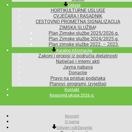
Usluge
HORTIKULTURNE USLUGE
CVJEĆARA I RASADNIK
CESTOVNO PROMETNA SIGNALIZACIJA
ZIMSKA SLUŽBA
Plan Zimske službe 2025/2026.g.
Plan Zimske službe 2024/2025.g.
Plan zimske službe 2022. – 2023.
Katalog informacija
Zakoni i propisi iz područja djelatnosti
Natječaji i interni akti
Javna nabava
Donacije
Pravo na pristup podataka
Planovi, programi, izvještaji
Kontakt
Raspored ukopa 2026.g.
Novosti
O nama
Usluge i održavanja