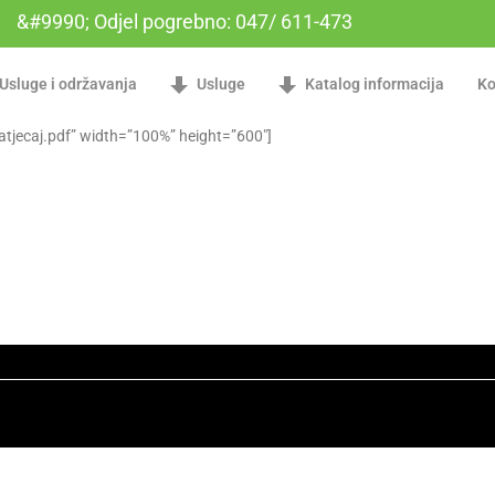
&#9990; Odjel pogrebno: 047/ 611-473
Usluge i održavanja
Usluge
Katalog informacija
Ko
atjecaj.pdf” width=”100%” height=”600″]