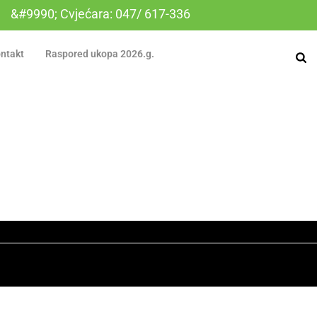
&#9990; Cvjećara: 047/ 617-336
ntakt
Raspored ukopa 2026.g.