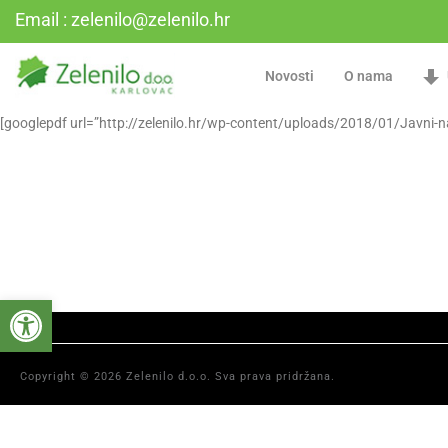
Email : zelenilo@zelenilo.hr
Novosti
O nama
[googlepdf url=”http://zelenilo.hr/wp-content/uploads/2018/01/Javni-n
Open toolbar
Copyright © 2026 Zelenilo d.o.o. Sva prava pridržana.