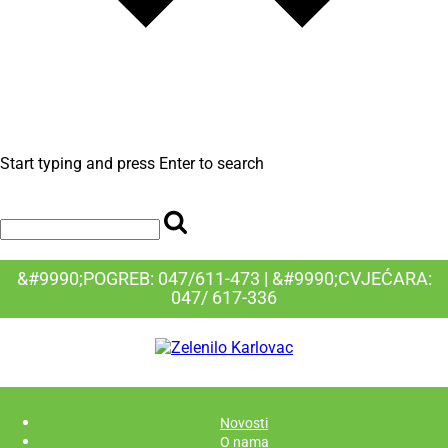
Start typing and press Enter to search
&#9990;POGREB: 047/611-473 | &#9990;CVJEĆARA:
047/ 617-336
Novosti
O nama