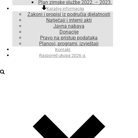
Plan zimske službe 2022. – 2023.
Katalog informacija
Zakoni i propisi iz područja djelatnosti
Natječaji i interni akti
Javna nabava
Donacije
Pravo na pristup podataka
Planovi, programi, izvještaji
Kontakt
Raspored ukopa 2026.g.