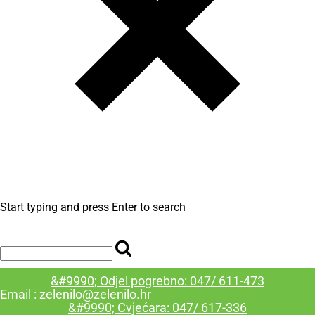
Start typing and press Enter to search
&#9990; Odjel pogrebno: 047/ 611-473
Email : zelenilo@zelenilo.hr
&#9990; Cvjećara: 047/ 617-336