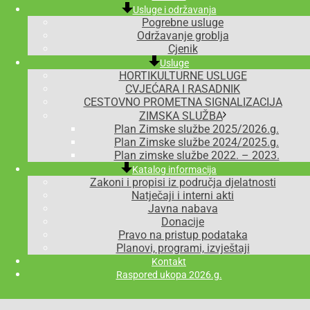
Usluge i održavanja
Pogrebne usluge
Održavanje groblja
Cjenik
Usluge
HORTIKULTURNE USLUGE
CVJEĆARA I RASADNIK
CESTOVNO PROMETNA SIGNALIZACIJA
ZIMSKA SLUŽBA
Plan Zimske službe 2025/2026.g.
Plan Zimske službe 2024/2025.g.
Plan zimske službe 2022. – 2023.
Katalog informacija
Zakoni i propisi iz područja djelatnosti
Natječaji i interni akti
Javna nabava
Donacije
Pravo na pristup podataka
Planovi, programi, izvještaji
Kontakt
Raspored ukopa 2026.g.