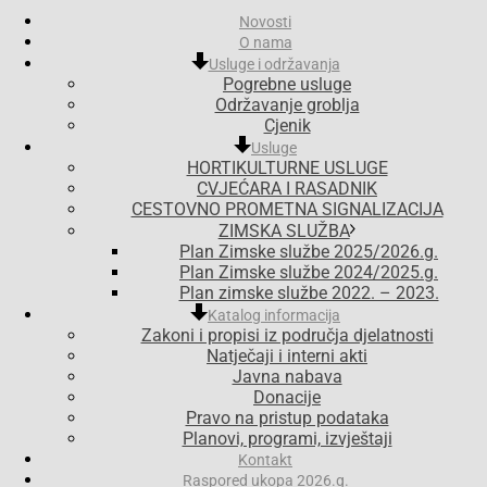
Novosti
O nama
Usluge i održavanja
Pogrebne usluge
Održavanje groblja
Cjenik
Usluge
HORTIKULTURNE USLUGE
CVJEĆARA I RASADNIK
CESTOVNO PROMETNA SIGNALIZACIJA
ZIMSKA SLUŽBA
Plan Zimske službe 2025/2026.g.
Plan Zimske službe 2024/2025.g.
Plan zimske službe 2022. – 2023.
Katalog informacija
Zakoni i propisi iz područja djelatnosti
Natječaji i interni akti
Javna nabava
Donacije
Pravo na pristup podataka
Planovi, programi, izvještaji
Kontakt
Raspored ukopa 2026.g.