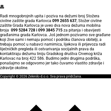
Radi mnogobrojnih upita i poziva na dežurni broj Stožera
civilne zaštite grada Karlovca
099 2655 637
, Stožer civilne
zaštite Grada Karlovca je uveo dva nova dežurna mobilna
broja
099 5284 728 i 099 3845 715
za pitanja i obavijesti
građanima grada Karlovca. Još jednom pozivamo sve građane
koji žive sami i nemaju pomoć i podršku članova obitelji, a
trebaju pomoć u nabavci namirnica, lijekova ili prijevoza radi
liječničkih pregleda ili ostvarivanja socijalnih prava da
kontaktiraju dežurnu liniju Gradskog društva Crvenog križa
Karlovac na broj 422 586. Budimo jedni drugima podrška,
ponašajmo se odgovorno jer tako čuvamo vlastito zdravlje i
zdravlje okoline.
Copyright © 2026 Zelenilo d.o.o. Sva prava pridržana.