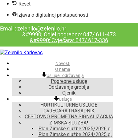
Reset
Izjava o digitalnoj pristupačnosti
Email : zelenilo@zelenilo.hr
&#9990; Odjel pogrebno: 047/ 611-473
&#9990; Cvjećara: 047/ 617-336
Novosti
O nama
Usluge i održavanja
Pogrebne usluge
Održavanje groblja
Cjenik
Usluge
HORTIKULTURNE USLUGE
CVJEĆARA I RASADNIK
CESTOVNO PROMETNA SIGNALIZACIJA
ZIMSKA SLUŽBA
Plan Zimske službe 2025/2026.g.
Plan Zimske službe 2024/2025.g.