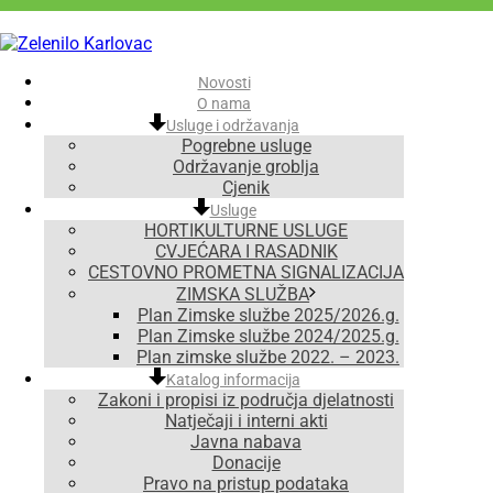
Novosti
O nama
Usluge i održavanja
Pogrebne usluge
Održavanje groblja
Cjenik
Usluge
HORTIKULTURNE USLUGE
CVJEĆARA I RASADNIK
CESTOVNO PROMETNA SIGNALIZACIJA
ZIMSKA SLUŽBA
Plan Zimske službe 2025/2026.g.
Plan Zimske službe 2024/2025.g.
Plan zimske službe 2022. – 2023.
Katalog informacija
Zakoni i propisi iz područja djelatnosti
Natječaji i interni akti
Javna nabava
Donacije
Pravo na pristup podataka