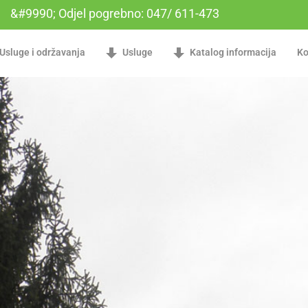
&#9990; Odjel pogrebno: 047/ 611-473
Usluge i održavanja
Usluge
Katalog informacija
Ko