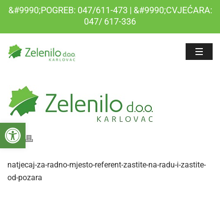
&#9990;POGREB: 047/611-473 | &#9990;CVJEĆARA:
047/ 617-336
Open toolbar
natjecaj-za-radno-mjesto-referent-zastite-na-radu-i-zastite-
od-pozara