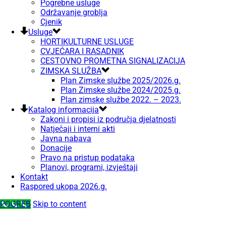
Pogrebne usluge
Održavanje groblja
Cjenik
Usluge
HORTIKULTURNE USLUGE
CVJEĆARA I RASADNIK
CESTOVNO PROMETNA SIGNALIZACIJA
ZIMSKA SLUŽBA
Plan Zimske službe 2025/2026.g.
Plan Zimske službe 2024/2025.g.
Plan zimske službe 2022. – 2023.
Katalog informacija
Zakoni i propisi iz područja djelatnosti
Natječaji i interni akti
Javna nabava
Donacije
Pravo na pristup podataka
Planovi, programi, izvještaji
Kontakt
Raspored ukopa 2026.g.
POGREB
Skip to content