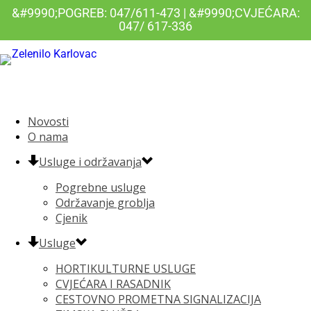
&#9990;POGREB: 047/611-473 | &#9990;CVJEĆARA:
047/ 617-336
Novosti
O nama
Usluge i održavanja
Pogrebne usluge
Održavanje groblja
Cjenik
Usluge
HORTIKULTURNE USLUGE
CVJEĆARA I RASADNIK
CESTOVNO PROMETNA SIGNALIZACIJA