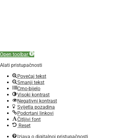
Open toolbar
Alati pristupačnosti
Povećaj tekst
Smanji tekst
Crno-bijelo
Visoki kontrast
Negativni kontrast
Svijetla pozadina
Podcrtani linkovi
Čitljivi font
Reset
Izjava o digitalnoj pristupačnosti