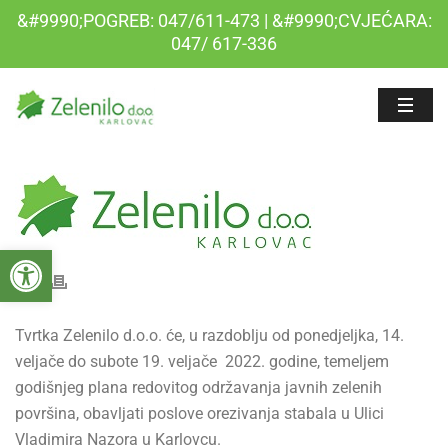
&#9990;POGREB: 047/611-473 | &#9990;CVJEĆARA:
047/ 617-336
Open toolbar
Tvrtka Zelenilo d.o.o. će, u razdoblju od ponedjeljka, 14.
veljače do subote 19. veljače 2022. godine, temeljem
godišnjeg plana redovitog održavanja javnih zelenih
površina, obavljati poslove orezivanja stabala u Ulici
Vladimira Nazora u Karlovcu.