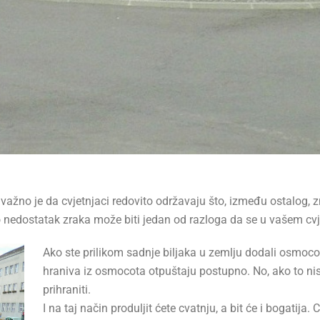
e, važno je da cvjetnjaci redovito održavaju što, između ostalog,
o nedostatak zraka može biti jedan od razloga da se u vašem cvje
Ako ste prilikom sadnje biljaka u zemlju dodali osmocote
hraniva iz osmocota otpuštaju postupno. No, ako to nist
prihraniti.
I na taj način produljit ćete cvatnju, a bit će i bogatija.