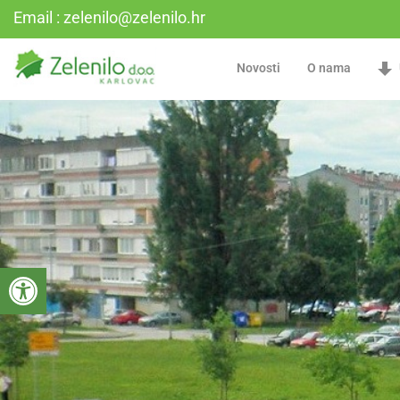
Email : zelenilo@zelenilo.hr
Novosti
O nama
Open toolbar