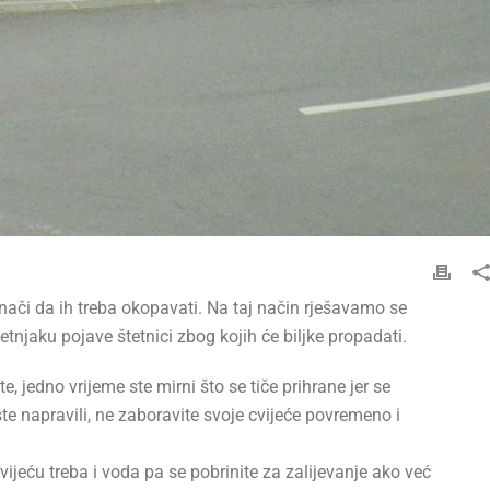
 znači da ih treba okopavati. Na taj način rješavamo se
tnjaku pojave štetnici zbog kojih će biljke propadati.
, jedno vrijeme ste mirni što se tiče prihrane jer se
e napravili, ne zaboravite svoje cvijeće povremeno i
 Cvijeću treba i voda pa se pobrinite za zalijevanje ako već