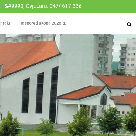
&#9990; Cvjećara: 047/ 617-336
ntakt
Raspored ukopa 2026.g.