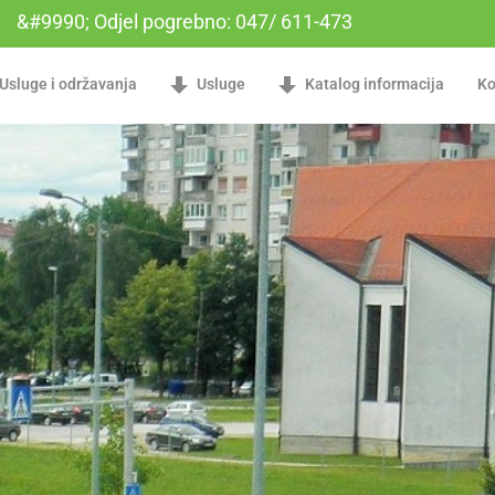
&#9990; Odjel pogrebno: 047/ 611-473
Usluge i održavanja
Usluge
Katalog informacija
Ko