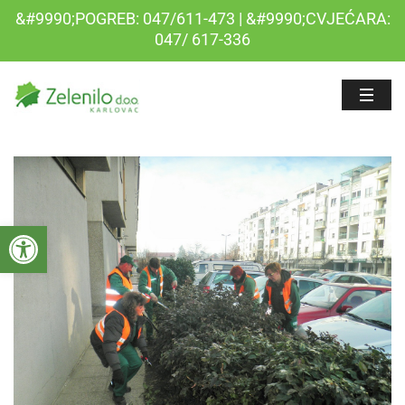
&#9990;POGREB: 047/611-473 | &#9990;CVJEĆARA:
047/ 617-336
Open toolbar