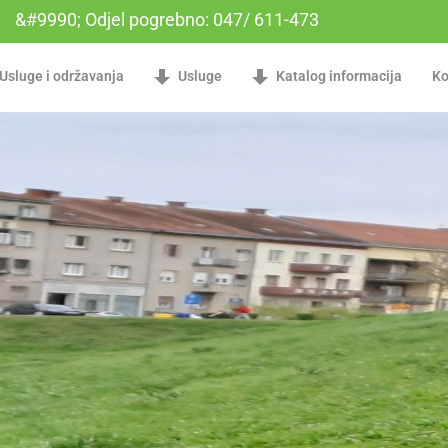
&#9990; Odjel pogrebno: 047/ 611-473
Usluge i održavanja
Usluge
Katalog informacija
Ko