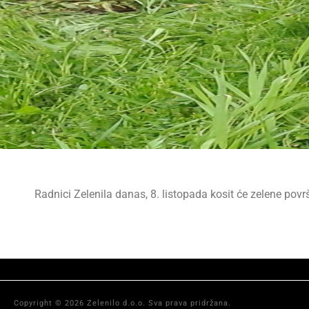
Radnici Zelenila danas, 8. listopada kosit će zelene pov
Copyright © 2026 Zelenilo d.o.o. Sva prava pridržana.