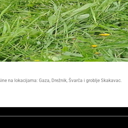
ršine na lokacijama: Gaza, Drežnik, Švarča i groblje Skakavac.