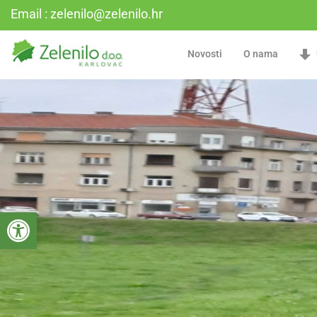
Email : zelenilo@zelenilo.hr
Novosti
O nama
Open toolbar