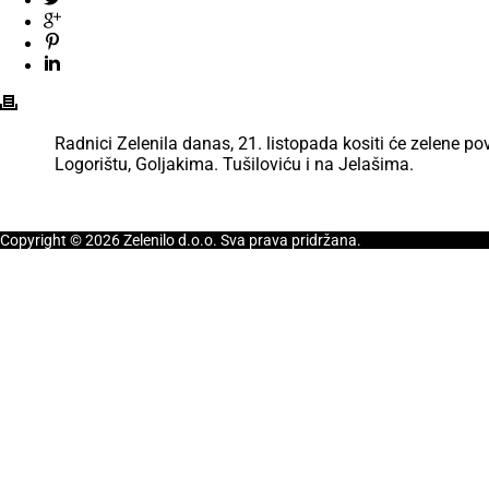
Radnici Zelenila danas, 21. listopada kositi će zelene po
Logorištu, Goljakima. Tušiloviću i na Jelašima.
Copyright © 2026 Zelenilo d.o.o. Sva prava pridržana.