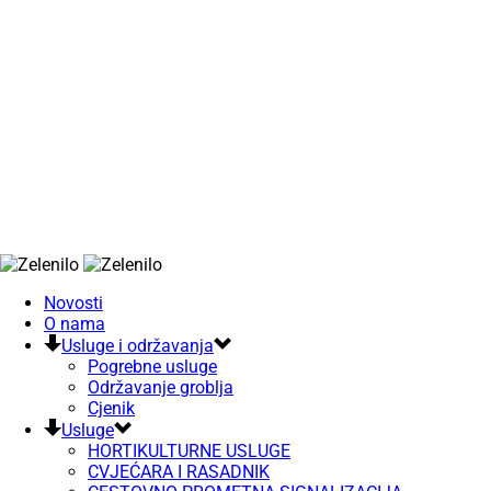
Novosti
O nama
Usluge i održavanja
Pogrebne usluge
Održavanje groblja
Cjenik
Usluge
HORTIKULTURNE USLUGE
CVJEĆARA I RASADNIK