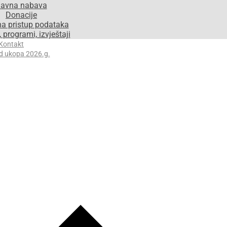
avna nabava
Donacije
na pristup podataka
 programi, izvještaji
Kontakt
d ukopa 2026.g.