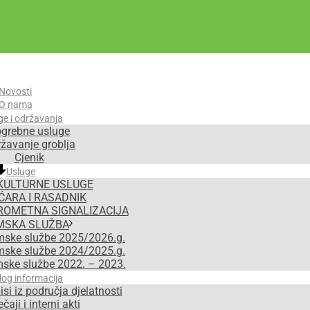
Novosti
O nama
ge i održavanja
grebne usluge
žavanje groblja
Cjenik
Usluge
KULTURNE USLUGE
ĆARA I RASADNIK
ROMETNA SIGNALIZACIJA
MSKA SLUŽBA
mske službe 2025/2026.g.
mske službe 2024/2025.g.
mske službe 2022. – 2023.
log informacija
isi iz područja djelatnosti
čaji i interni akti