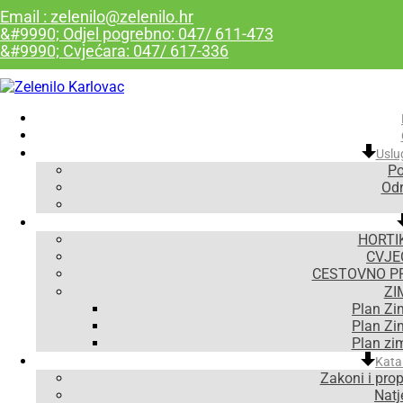
Email : zelenilo@zelenilo.hr
&#9990; Odjel pogrebno: 047/ 611-473
&#9990; Cvjećara: 047/ 617-336
Uslu
Po
Odr
HORTI
CVJE
CESTOVNO P
ZI
Plan Zi
Plan Zi
Plan zi
Kata
Zakoni i prop
Natje