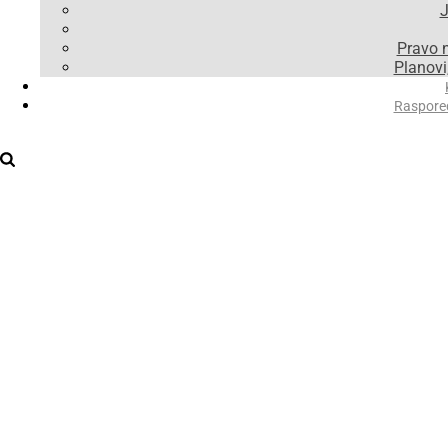
J
Pravo 
Planovi,
Raspore