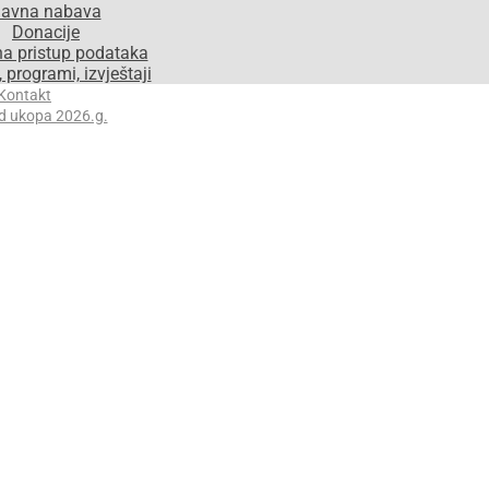
avna nabava
Donacije
na pristup podataka
 programi, izvještaji
Kontakt
d ukopa 2026.g.