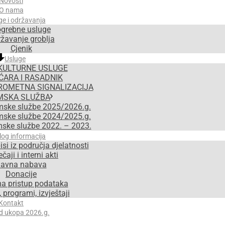
Novosti
O nama
ge i održavanja
grebne usluge
žavanje groblja
Cjenik
Usluge
KULTURNE USLUGE
ĆARA I RASADNIK
ROMETNA SIGNALIZACIJA
MSKA SLUŽBA
mske službe 2025/2026.g.
mske službe 2024/2025.g.
mske službe 2022. – 2023.
log informacija
isi iz područja djelatnosti
čaji i interni akti
avna nabava
Donacije
na pristup podataka
 programi, izvještaji
Kontakt
d ukopa 2026.g.