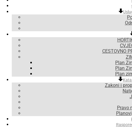
Uslu
Po
Odr
HORTI
CVJE
CESTOVNO P
ZI
Plan Zi
Plan Zi
Plan zi
Kata
Zakoni i prop
Natje
J
Pravo 
Planovi,
Raspore