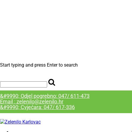
Start typing and press Enter to search
&#9990; Odjel pogrebno: 047/ 611-473
Email : zelenilo@zelenilo.hr
&#9990; Cvjećara: 047/ 617-336