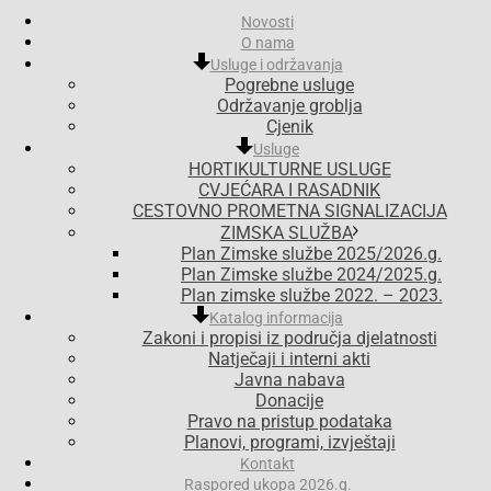
Novosti
O nama
Usluge i održavanja
Pogrebne usluge
Održavanje groblja
Cjenik
Usluge
HORTIKULTURNE USLUGE
CVJEĆARA I RASADNIK
CESTOVNO PROMETNA SIGNALIZACIJA
ZIMSKA SLUŽBA
Plan Zimske službe 2025/2026.g.
Plan Zimske službe 2024/2025.g.
Plan zimske službe 2022. – 2023.
Katalog informacija
Zakoni i propisi iz područja djelatnosti
Natječaji i interni akti
Javna nabava
Donacije
Pravo na pristup podataka
Planovi, programi, izvještaji
Kontakt
Raspored ukopa 2026.g.