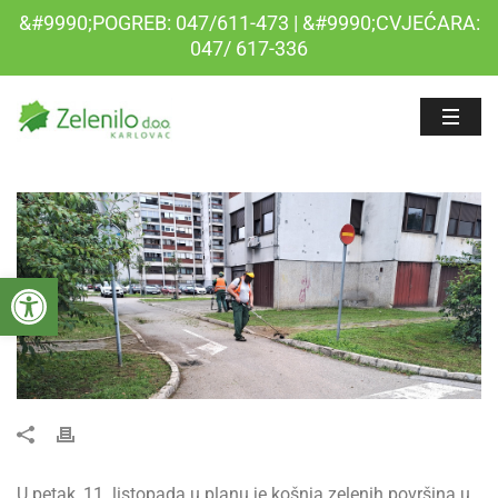
&#9990;POGREB: 047/611-473 | &#9990;CVJEĆARA:
047/ 617-336
Open toolbar
U petak, 11. listopada u planu je košnja zelenih površina u