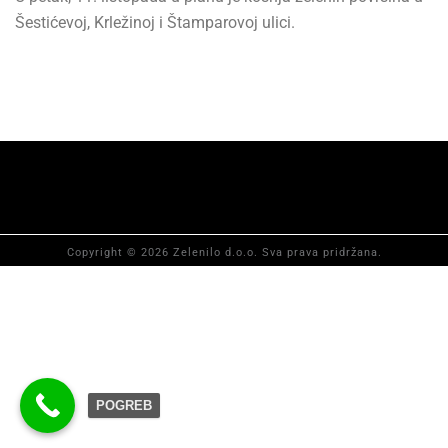
Šestićevoj, Krležinoj i Štamparovoj ulici.
Copyright © 2026 Zelenilo d.o.o. Sva prava pridržana.
POGREB