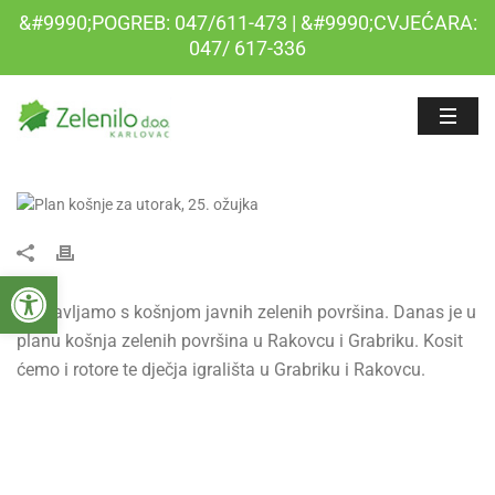
&#9990;POGREB: 047/611-473 | &#9990;CVJEĆARA:
047/ 617-336
Open toolbar
Nastavljamo s košnjom javnih zelenih površina. Danas je u
planu košnja zelenih površina u Rakovcu i Grabriku. Kosit
ćemo i rotore te dječja igrališta u Grabriku i Rakovcu.