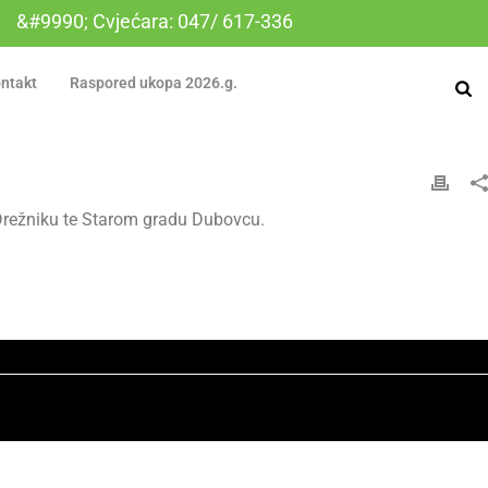
&#9990; Cvjećara: 047/ 617-336
ntakt
Raspored ukopa 2026.g.
 Drežniku te Starom gradu Dubovcu.