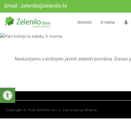
Email : zelenilo@zelenilo.hr
Novosti
O nama
Nastavljamo s košnjom javnih zelenih površina. Danas j
Open toolbar
Copyright © 2026 Zelenilo d.o.o. Sva prava pridržana.