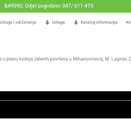
&#9990; Odjel pogrebno: 047/ 611-473
Usluge i održavanja
Usluge
Katalog informacija
Ko
e u planu košnja zelenih površina u Mihanovićevoj, M. Laginje,