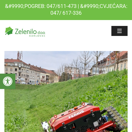
&#9990;POGREB: 047/611-473 | &#9990;CVJEĆARA:
047/ 617-336
Open toolbar