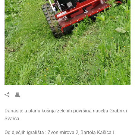
Danas je u planu košnja zelenih površina naselja Grabrik i
Švarča.
Od dječjih igrališta : Zvonimirova 2, Bartola Kašića i