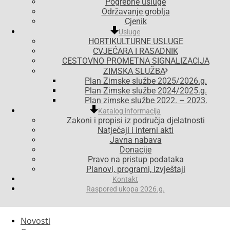
Pogrebne usluge
Održavanje groblja
Cjenik
Usluge
HORTIKULTURNE USLUGE
CVJEĆARA I RASADNIK
CESTOVNO PROMETNA SIGNALIZACIJA
ZIMSKA SLUŽBA
Plan Zimske službe 2025/2026.g.
Plan Zimske službe 2024/2025.g.
Plan zimske službe 2022. – 2023.
Katalog informacija
Zakoni i propisi iz područja djelatnosti
Natječaji i interni akti
Javna nabava
Donacije
Pravo na pristup podataka
Planovi, programi, izvještaji
Kontakt
Raspored ukopa 2026.g.
Novosti