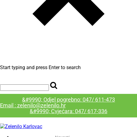
Start typing and press Enter to search
&#9990; Odjel pogrebno: 047/ 611-473
Email : zelenilo@zelenilo.hr
&#9990; Cvjećara: 047/ 617-336