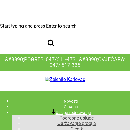
Start typing and press Enter to search
&#9990;POGREB: 047/611-473 | &#9990;CVJEĆARA:
047/ 617-336
Novosti
O nama
Usluge i održavanja
Pogrebne usluge
Održavanje groblja
Cjenik