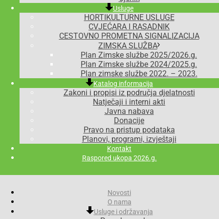
Usluge
HORTIKULTURNE USLUGE
CVJEĆARA I RASADNIK
CESTOVNO PROMETNA SIGNALIZACIJA
ZIMSKA SLUŽBA
Plan Zimske službe 2025/2026.g.
Plan Zimske službe 2024/2025.g.
Plan zimske službe 2022. – 2023.
Katalog informacija
Zakoni i propisi iz područja djelatnosti
Natječaji i interni akti
Javna nabava
Donacije
Pravo na pristup podataka
Planovi, programi, izvještaji
Kontakt
Raspored ukopa 2026.g.
Novosti
O nama
Usluge i održavanja