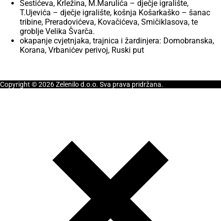
Šestićeva, Krležina, M.Marulića – dječje igralište,
T.Ujevića – dječje igralište, košnja Košarkaško – šanac
tribine, Preradovićeva, Kovačićeva, Smičiklasova, te
groblje Velika Švarča.
okapanje cvjetnjaka, trajnica i žardinjera: Domobranska,
Korana, Vrbanićev perivoj, Ruski put
Copyright © 2026 Zelenilo d.o.o. Sva prava pridržana.