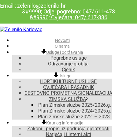
Email : zelenilo@zelenilo.hr
&#9990; Odjel pogrebno: 047/ 611-473
&#9990; Cvjećara: 047/ 617-336
Novosti
O nama
Usluge i održavanja
Pogrebne usluge
Održavanje groblja
Cjenik
Usluge
HORTIKULTURNE USLUGE
CVJEĆARA I RASADNIK
CESTOVNO PROMETNA SIGNALIZACIJA
ZIMSKA SLUŽBA
Plan Zimske službe 2025/2026.g.
Plan Zimske službe 2024/2025.g.
Plan zimske službe 2022. – 2023.
Katalog informacija
Zakoni i propisi iz područja djelatnosti
Natječaji i interni akti