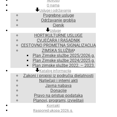
Novosti
O nama
Usluge i održavanja
Pogrebne usluge
Održavanje groblja
Cjenik
Usluge
HORTIKULTURNE USLUGE
CVJEĆARA I RASADNIK
CESTOVNO PROMETNA SIGNALIZACIJA
ZIMSKA SLUŽBA
Plan Zimske službe 2025/2026.g.
Plan Zimske službe 2024/2025.g.
Plan zimske službe 2022. – 2023.
Katalog informacija
Zakoni i propisi iz područja djelatnosti
Natječaji i interni akti
Javna nabava
Donacije
Pravo na pristup podataka
Planovi, programi, izvještaji
Kontakt
Raspored ukopa 2026.g.