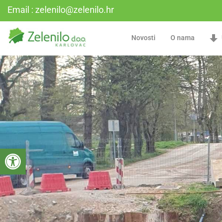
Email : zelenilo@zelenilo.hr
Novosti
O nama
Open toolbar