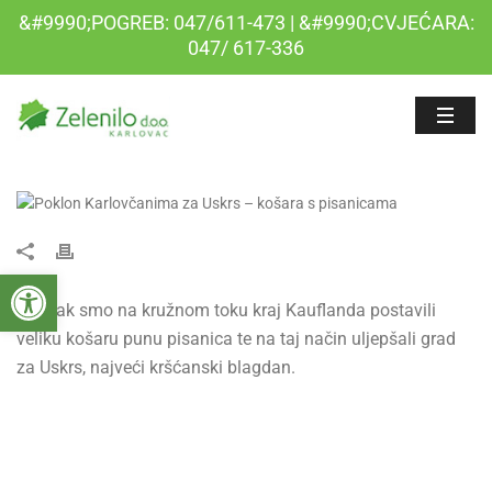
&#9990;POGREB: 047/611-473 | &#9990;CVJEĆARA:
047/ 617-336
Open toolbar
U petak smo na kružnom toku kraj Kauflanda postavili
veliku košaru punu pisanica te na taj način uljepšali grad
za Uskrs, najveći kršćanski blagdan.