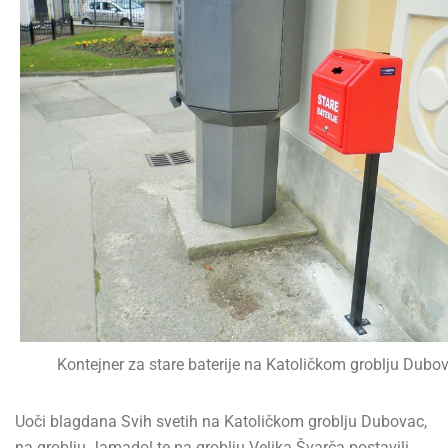
Kontejner za stare baterije na Katoličkom groblju Dubo
Uoči blagdana Svih svetih na Katoličkom groblju Dubovac,
na groblju Jamadol te na groblju Velika Švarča postavili