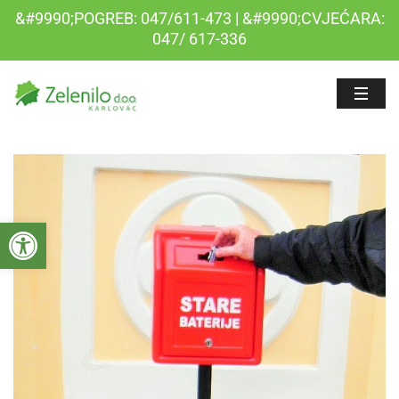
&#9990;POGREB: 047/611-473 | &#9990;CVJEĆARA:
047/ 617-336
Open toolbar