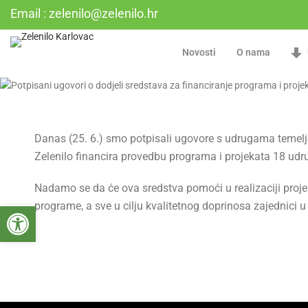
Email : zelenilo@zelenilo.hr
Novosti
O nama
Danas (25. 6.) smo potpisali ugovore s udrugama temelje
Zelenilo financira provedbu programa i projekata 18 udr
Nadamo se da će ova sredstva pomoći u realizaciji projek
Open toolbar
programe, a sve u cilju kvalitetnog doprinosa zajednici u 