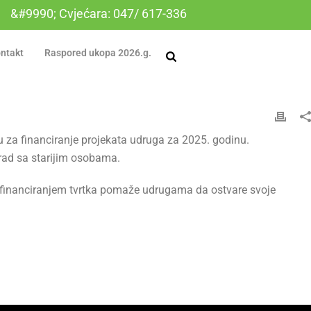
&#9990; Cvjećara: 047/ 617-336
ntakt
Raspored ukopa 2026.g.
 za financiranje projekata udruga za 2025. godinu.
rad sa starijim osobama.
 sufinanciranjem tvrtka pomaže udrugama da ostvare svoje