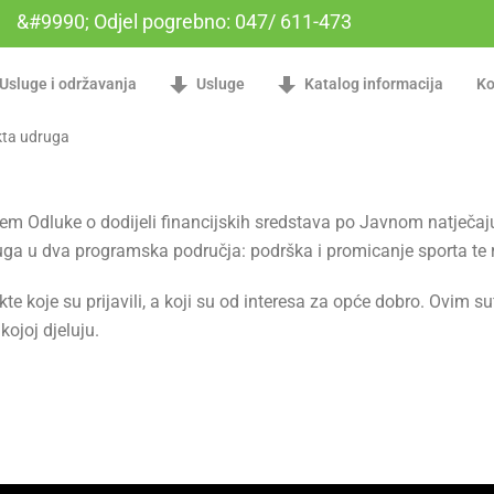
&#9990; Odjel pogrebno: 047/ 611-473
Usluge i održavanja
Usluge
Katalog informacija
Ko
m Odluke o dodijeli financijskih sredstava po Javnom natječaju
uga u dva programska područja: podrška i promicanje sporta te 
te koje su prijavili, a koji su od interesa za opće dobro. Ovim
kojoj djeluju.