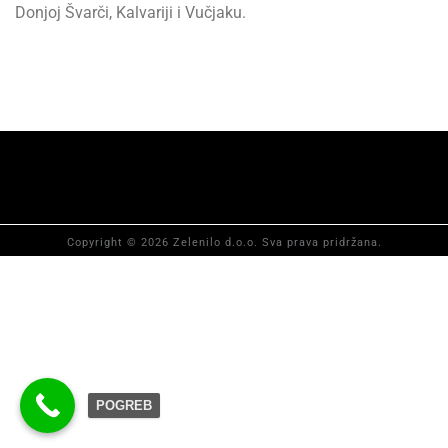
Donjoj Švarči, Kalvariji i Vučjaku.
Copyright © 2026 Zelenilo d.o.o. Sva prava pridržana.
POGREB