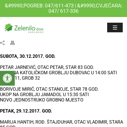
&#9990;POGREB: 047/611-473 | &#9990;CVJEĆARA:
047/ 617-336
SUBOTA, 30.12.2017. GOD.
PETAR JARNEVIĆ, OTAC PETAR, STAR 83 GOD.
Open toolbar
UKOP NA KATOLIČKOM GROBLJU DUBOVAC U 14:00 SATI
POLJE 11, GROB 32
BORIVOJE MIRIĆ, OTAC STANOJE, STAR 78 GOD.
UKOP NA GROBLJU JAMADOL U 15:30 SATI
NOVO JEDNOSTRUKO GROBNO MJESTO
PETAK, 29.12.2017. GOD.
MARIJA HANTIH, ROĐ. ŠTAJDUHAR, OTAC VLADIMIR, STARA