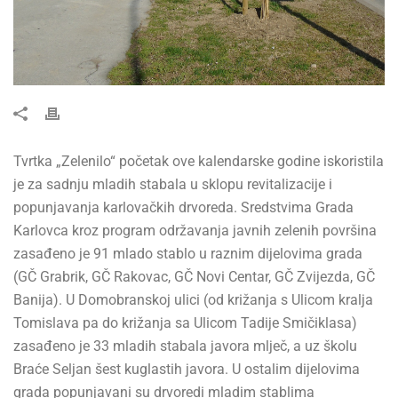
Tvrtka „Zelenilo“ početak ove kalendarske godine iskoristila
je za sadnju mladih stabala u sklopu revitalizacije i
popunjavanja karlovačkih drvoreda. Sredstvima Grada
Karlovca kroz program održavanja javnih zelenih površina
zasađeno je 91 mlado stablo u raznim dijelovima grada
(GČ Grabrik, GČ Rakovac, GČ Novi Centar, GČ Zvijezda, GČ
Banija). U Domobranskoj ulici (od križanja s Ulicom kralja
Tomislava pa do križanja sa Ulicom Tadije Smičiklasa)
zasađeno je 33 mladih stabala javora mlječ, a uz školu
Braće Seljan šest kuglastih javora. U ostalim dijelovima
grada popunjavani su drvoredi mladim stablima