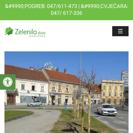
&#9990;POGREB: 047/611-473 | &#9990;CVJEĆARA:
047/ 617-336
Open toolbar