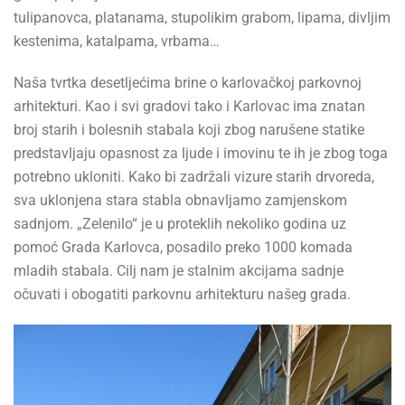
tulipanovca, platanama, stupolikim grabom, lipama, divljim
kestenima, katalpama, vrbama…
Naša tvrtka desetljećima brine o karlovačkoj parkovnoj
arhitekturi. Kao i svi gradovi tako i Karlovac ima znatan
broj starih i bolesnih stabala koji zbog narušene statike
predstavljaju opasnost za ljude i imovinu te ih je zbog toga
potrebno ukloniti. Kako bi zadržali vizure starih drvoreda,
sva uklonjena stara stabla obnavljamo zamjenskom
sadnjom. „Zelenilo“ je u proteklih nekoliko godina uz
pomoć Grada Karlovca, posadilo preko 1000 komada
mladih stabala. Cilj nam je stalnim akcijama sadnje
očuvati i obogatiti parkovnu arhitekturu našeg grada.