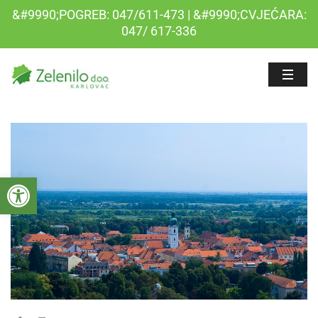
&#9990;POGREB: 047/611-473 | &#9990;CVJEĆARA:
047/ 617-336
Open toolbar