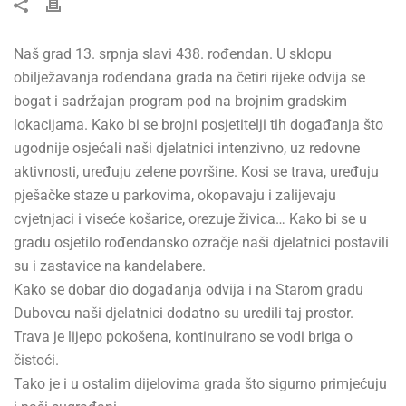
Naš grad 13. srpnja slavi 438. rođendan. U sklopu
obilježavanja rođendana grada na četiri rijeke odvija se
bogat i sadržajan program pod na brojnim gradskim
lokacijama. Kako bi se brojni posjetitelji tih događanja što
ugodnije osjećali naši djelatnici intenzivno, uz redovne
aktivnosti, uređuju zelene površine. Kosi se trava, uređuju
pješačke staze u parkovima, okopavaju i zalijevaju
cvjetnjaci i viseće košarice, orezuje živica… Kako bi se u
gradu osjetilo rođendansko ozračje naši djelatnici postavili
su i zastavice na kandelabere.
Kako se dobar dio događanja odvija i na Starom gradu
Dubovcu naši djelatnici dodatno su uredili taj prostor.
Trava je lijepo pokošena, kontinuirano se vodi briga o
čistoći.
Tako je i u ostalim dijelovima grada što sigurno primjećuju