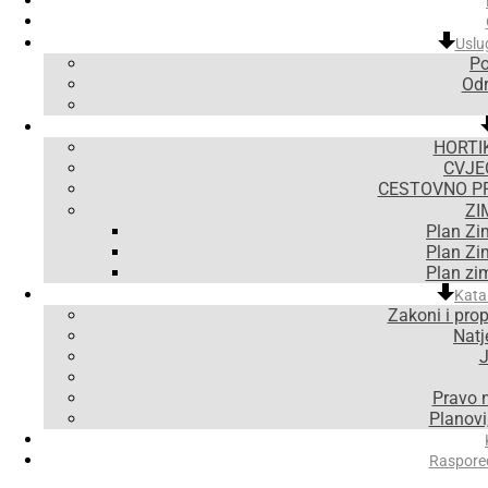
Uslu
Po
Odr
HORTI
CVJE
CESTOVNO P
ZI
Plan Zi
Plan Zi
Plan zi
Kata
Zakoni i prop
Natje
J
Pravo 
Planovi,
Raspore