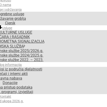
Novosti
O nama
ge i održavanja
grebne usluge
žavanje groblja
Cjenik
Usluge
KULTURNE USLUGE
ĆARA I RASADNIK
ROMETNA SIGNALIZACIJA
MSKA SLUŽBA
mske službe 2025/2026.g.
mske službe 2024/2025.g.
mske službe 2022. – 2023.
log informacija
isi iz područja djelatnosti
čaji i interni akti
avna nabava
Donacije
na pristup podataka
 programi, izvještaji
Kontakt
d ukopa 2026.g.