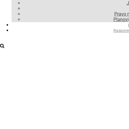
J
Pravo 
Planovi,
Raspore