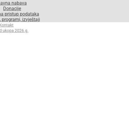
avna nabava
Donacije
na pristup podataka
 programi, izvještaji
Kontakt
d ukopa 2026.g.