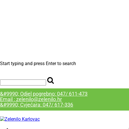
Start typing and press Enter to search
&#9990; Odjel pogrebno: 047/ 611-473
Email : zelenilo@zelenilo.hr
&#9990; Cvjećara: 047/ 617-336