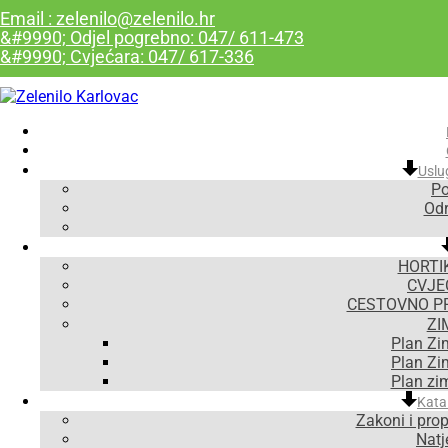
Email : zelenilo@zelenilo.hr
&#9990; Odjel pogrebno: 047/ 611-473
&#9990; Cvjećara: 047/ 617-336
Uslu
Po
Odr
HORTI
CVJE
CESTOVNO P
ZI
Plan Zi
Plan Zi
Plan zi
Kata
Zakoni i prop
Natje