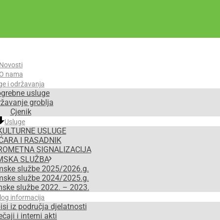
Novosti
O nama
ge i održavanja
grebne usluge
žavanje groblja
Cjenik
Usluge
KULTURNE USLUGE
ĆARA I RASADNIK
ROMETNA SIGNALIZACIJA
MSKA SLUŽBA
mske službe 2025/2026.g.
mske službe 2024/2025.g.
mske službe 2022. – 2023.
log informacija
isi iz područja djelatnosti
čaji i interni akti