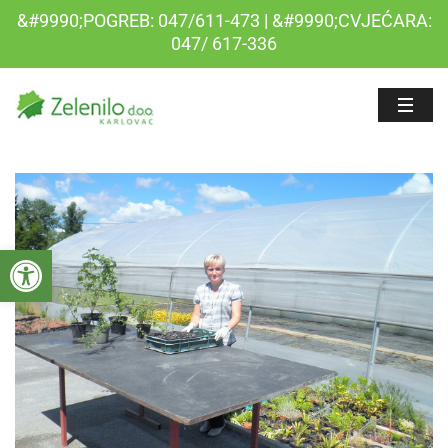
&#9990;POGREB: 047/611-473 | &#9990;CVJEĆARA:
047/ 617-336
Open toolbar