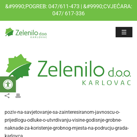
&#9990;POGREB: 047/611-473 | &#9990;CVJEĆARA:
047/ 617-336
Open toolbar
poziv-na-savjetovanje-sa-zainteresiranom-javnoscu-o-
prijedlogu-odluke-o-utvrdivanju-visine-godisnje-grobne-
naknade-za-koristenje-grobnog-mjesta-na-podrucju-grada-
karlovca