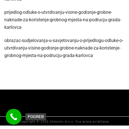
prijedlog-odluke-o-utvrdivanju-visine-godisnje-grobne-
naknade-za-koristenje-grobnog-mjesta-na-podrucju-grada-
karlovca
obrazac-sudjelovanja-u-savjetovanju-o-prijedlogu-odluke-o-
utvrdivanju-visine-godisnje-grobne-naknade-za-koristenje-
grobnog-mjesta-na-podrucju-grada-karlovca
POGREB
Copyright © 2026 Zelenilo d.o.o. Sva prava pridržana.