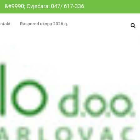
&#9990; Cvjećara: 047/ 617-336
ntakt
Raspored ukopa 2026.g.