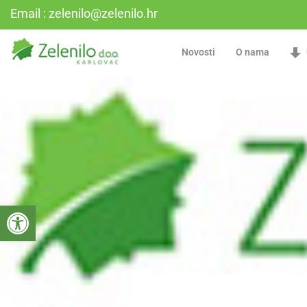
Email : zelenilo@zelenilo.hr
Novosti
O nama
Open toolbar