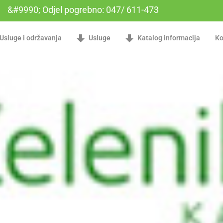
&#9990; Odjel pogrebno: 047/ 611-473
Usluge i održavanja
Usluge
Katalog informacija
Ko