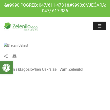
&#9990;POGREB: 047/611-473 | &#9990;CVJEĆARA:
047/ 617-336
Open toolbar
Sretan i blagoslovljen Uskrs želi Vam Zelenilo!