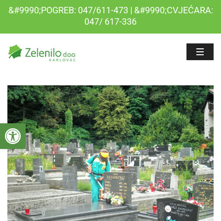
&#9990;POGREB: 047/611-473 | &#9990;CVJEĆARA:
047/ 617-336
Open toolbar