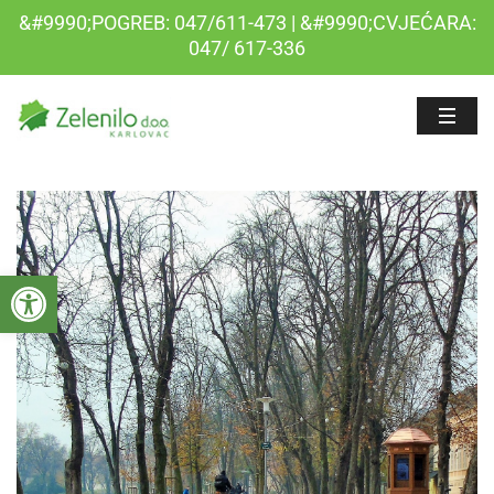
&#9990;POGREB: 047/611-473 | &#9990;CVJEĆARA:
047/ 617-336
Open toolbar