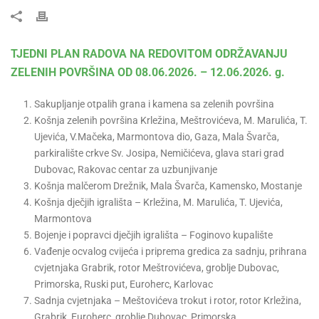
TJEDNI PLAN RADOVA NA REDOVITOM ODRŽAVANJU
ZELENIH POVRŠINA OD 08.06.2026. – 12.06.2026. g.
Sakupljanje otpalih grana i kamena sa zelenih površina
Košnja zelenih površina Krležina, Meštrovićeva, M. Marulića, T.
Ujevića, V.Mačeka, Marmontova dio, Gaza, Mala Švarča,
parkiralište crkve Sv. Josipa, Nemičićeva, glava stari grad
Dubovac, Rakovac centar za uzbunjivanje
Košnja malčerom Drežnik, Mala Švarča, Kamensko, Mostanje
Košnja dječjih igrališta – Krležina, M. Marulića, T. Ujevića,
Marmontova
Bojenje i popravci dječjih igrališta – Foginovo kupalište
Vađenje ocvalog cvijeća i priprema gredica za sadnju, prihrana
cvjetnjaka Grabrik, rotor Meštrovićeva, groblje Dubovac,
Primorska, Ruski put, Euroherc, Karlovac
Sadnja cvjetnjaka – Meštovićeva trokut i rotor, rotor Krležina,
Grabrik, Euroherc, groblje Dubovac, Primorska