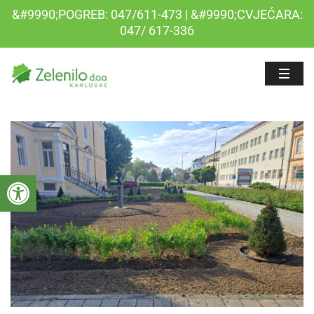
&#9990;POGREB: 047/611-473 | &#9990;CVJEĆARA:
047/ 617-336
Open toolbar