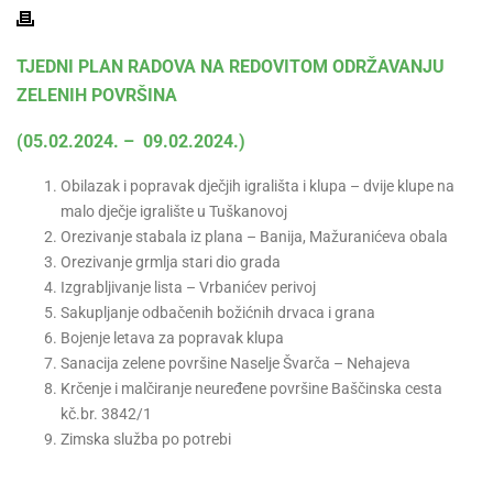
TJEDNI PLAN RADOVA NA REDOVITOM ODRŽAVANJU
ZELENIH POVRŠINA
(05.02.2024. – 09.02.2024.)
Obilazak i popravak dječjih igrališta i klupa – dvije klupe na
malo dječje igralište u Tuškanovoj
Orezivanje stabala iz plana – Banija, Mažuranićeva obala
Orezivanje grmlja stari dio grada
Izgrabljivanje lista – Vrbanićev perivoj
Sakupljanje odbačenih božićnih drvaca i grana
Bojenje letava za popravak klupa
Sanacija zelene površine Naselje Švarča – Nehajeva
Krčenje i malčiranje neuređene površine Baščinska cesta
kč.br. 3842/1
Zimska služba po potrebi