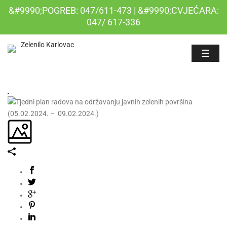
&#9990;POGREB: 047/611-473 | &#9990;CVJEĆARA:
047/ 617-336