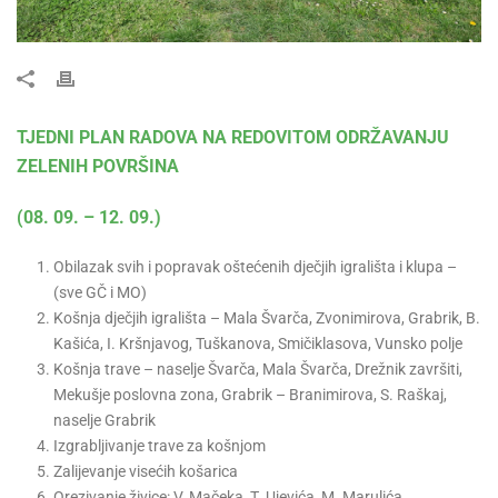
TJEDNI PLAN RADOVA NA REDOVITOM ODRŽAVANJU
ZELENIH POVRŠINA
(08. 09. – 12. 09.)
Obilazak svih i popravak oštećenih dječjih igrališta i klupa –
(sve GČ i MO)
Košnja dječjih igrališta – Mala Švarča, Zvonimirova, Grabrik, B.
Kašića, I. Kršnjavog, Tuškanova, Smičiklasova, Vunsko polje
Košnja trave – naselje Švarča, Mala Švarča, Drežnik završiti,
Mekušje poslovna zona, Grabrik – Branimirova, S. Raškaj,
naselje Grabrik
Izgrabljivanje trave za košnjom
Zalijevanje visećih košarica
Orezivanje živice: V. Mačeka, T. Ujevića, M. Marulića,