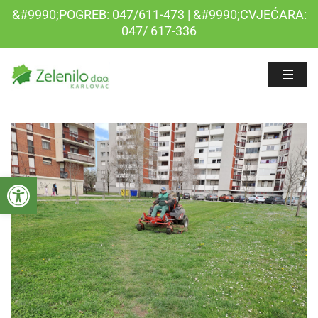
&#9990;POGREB: 047/611-473 | &#9990;CVJEĆARA:
047/ 617-336
Open toolbar