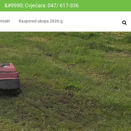
&#9990; Cvjećara: 047/ 617-336
ntakt
Raspored ukopa 2026.g.