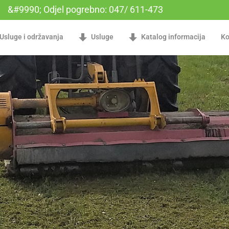
&#9990; Odjel pogrebno: 047/ 611-473
Usluge i održavanja
Usluge
Katalog informacija
Ko