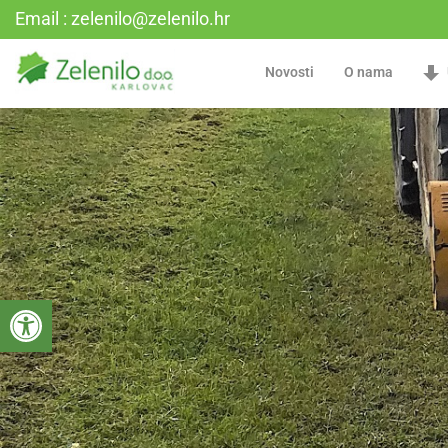
Email : zelenilo@zelenilo.hr
Novosti
O nama
Open toolbar