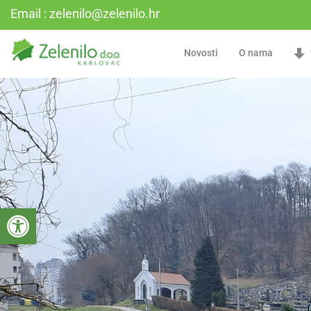
Email : zelenilo@zelenilo.hr
Novosti
O nama
Open toolbar