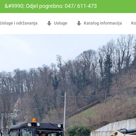
&#9990; Odjel pogrebno: 047/ 611-473
Usluge i održavanja
Usluge
Katalog informacija
Ko