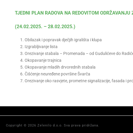
TJEDNI PLAN RADOVA NA REDOVITOM ODRŽAVANJU 
(24.02.2025. – 28.02.2025.)
Obilazak i popravak dječjih igrališta i klupa
Izgrabljivanje lista
Orezivanje stabala – Promenada – od Gudulićeve do Radiće
Okopavanje trajnica
Okopavanje mladih drvorednih stabala
Čišćenje neuređene površine Švarča
Orezivanje oko rasvjete, prometne signalizacije, fasada i 
Copyright © 2026 Zelenilo d.o.o. Sva prava pridržana.