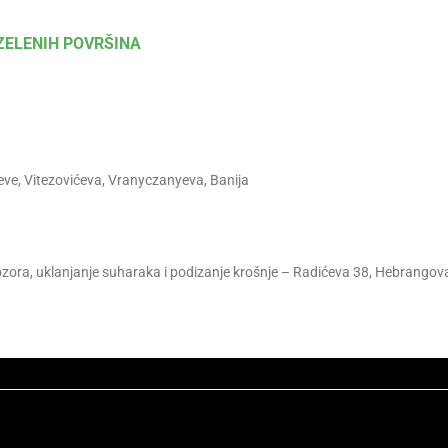
ZELENIH POVRŠINA
ve, Vitezovićeva, Vranyczanyeva, Banija
prozora, uklanjanje suharaka i podizanje krošnje – Radićeva 38, Hebrango