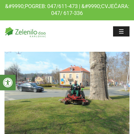
&#9990;POGREB: 047/611-473 | &#9990;CVJEĆARA:
047/ 617-336
Open toolbar